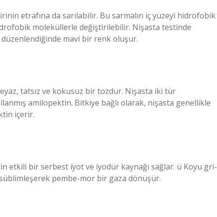
rinin etrafına da sarılabilir. Bu sarmalın iç yüzeyi hidrofobik
rofobik moleküllerle değiştirilebilir. Nişasta testinde
e düzenlendiğinde mavi bir renk oluşur.
az, tatsız ve kokusuz bir tozdur. Nişasta iki tür
anmış amilopektin. Bitkiye bağlı olarak, nişasta genellikle
in içerir.
n etkili bir serbest iyot ve iyodür kaynağı sağlar. ü Koyu gri-
nda süblimleşerek pembe-mor bir gaza dönüşür.