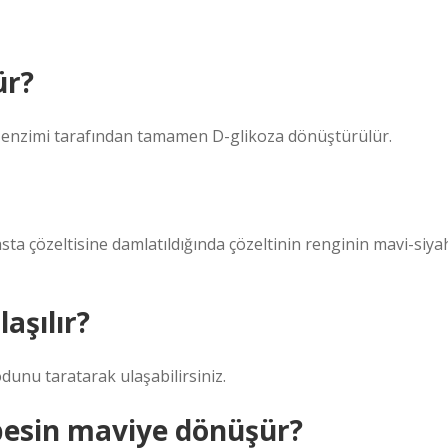
ür?
az enzimi tarafından tamamen D-glikoza dönüştürülür.
asta çözeltisine damlatıldığında çözeltinin renginin mavi-siya
laşılır?
dunu taratarak ulaşabilirsiniz.
 besin maviye dönüşür?