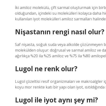
İki amiloz molekülü, çift sarmal oluşturmak için birbi
olduğundan, içindeki su molekülleri kolayca daha hid
kullanılan iyot molekülleri amiloz sarmalları halind
Nişastanın rengi nasıl olur?
Saf nişasta, soğuk suda veya alkolde çözünmeyen bey
molekülden oluşur: doğrusal ve sarmal amiloz ve dall
ağırlıkça %20 ila %25 amiloz ve %75 ila %80 amilopekt
Lugol ne renk olur?
Lugol çözeltisi resif organizmaları ve makroalgler içi
koyu mor renkte katı bir yapı olan iyot, ısıtıldığı
Lugol ile iyot aynı şey mi?