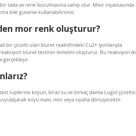
bir tada ve renk bozulmasına sahip olur. Mısır nişastasında
ra bile güvenle kullanabilirsiniz.
eden mor renk oluşturur?
i bir çözelti olan biüret reaktifindeki Cu2+ iyonlarıyla
aksiyon biüret testinin temelini oluşturur. Bu reaksiyon ik
a gerçekleşir.
nlarız?
test tüplerine koyun, biraz su ve birkaç damla Lugol çözeltis
i koyulaşarak koyu mavi, mor veya siyaha dönüşecektir.