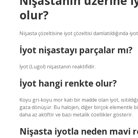
Nişastanın üzerine i
olur?
Nişasta çözeltisine iyot çözeltisi damlatıldığında iyot
İyot nişastayı parçalar mı?
İyot (Lugol) nişastanın reaktifidir.
İyot hangi renkte olur?
Koyu gri-koyu mor katı bir madde olan iyot, ısıtıld
gaza dönüşür. Bu halojen, diğer birçok elementle bi
daha az aktiftir ve bazı metalik özellikler gösterir.
Nişasta iyotla neden mavi r