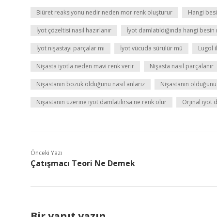
Biüret reaksiyonu nedir neden mor renk oluşturur
Hangi besi
İyot çözeltisi nasıl hazırlanır
İyot damlatıldığında hangi besi
İyot nişastayı parçalar mı
İyot vücuda sürülür mü
Lugol i
Nişasta iyotla neden mavi renk verir
Nişasta nasıl parçalanır
Nişastanın bozuk olduğunu nasıl anlarız
Nişastanın olduğunu 
Nişastanın üzerine iyot damlatılırsa ne renk olur
Orjinal iyot 
Önceki Yazı
Çatışmacı Teori Ne Demek
Bir yanıt yazın