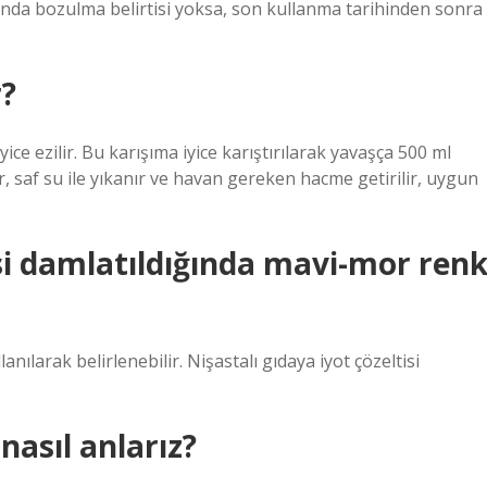
sında bozulma belirtisi yoksa, son kullanma tarihinden sonra
r?
ice ezilir. Bu karışıma iyice karıştırılarak yavaşça 500 ml
ır, saf su ile yıkanır ve havan gereken hacme getirilir, uygun
isi damlatıldığında mavi-mor ren
lanılarak belirlenebilir. Nişastalı gıdaya iyot çözeltisi
asıl anlarız?