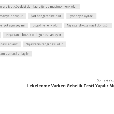
nlere iyot çözeltisi damlatıldığında mavimor renk olur
n maviye dönüşür
İyot hangi renkte olur
İyot neyin ayıracı
le iyot aynı şey mi
Lugol ne renk olur
Nişasta glikoza nasıl dönüşür
Nişastanın bozuk olduğu nasıl anlaşılır
nasıl anlarız
Nişastanın rengi nasıl olur
damlası nasıl anlaşılır
Sonraki Yaz
Lekelenme Varken Gebelik Testi Yapılır M