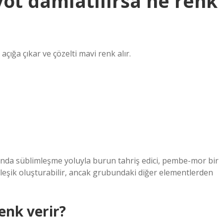
yot damlatılırsa ne renk
 açığa çıkar ve çözelti mavi renk alır.
ığında süblimleşme yoluyla burun tahriş edici, pembe-mor bir
leşik oluşturabilir, ancak grubundaki diğer elementlerden
enk verir?