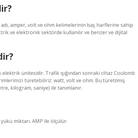
ir?
adı, amper, volt ve ohm kelimelerinin baş harflerine sahip
rik ve elektronik sektörde kullanılır ve benzer ve dijital
dir?
 elektrik ünitesidir. Trafik ışığından sonraki cihaz Coulomb
mlerimizi türetebiliriz: watt, volt ve ohm. Bu türetilmiş
tre, kilogram, saniye) ile tanımlanır.
k yükü miktarı. AMP ile ölçülür.