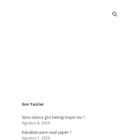
Sidebar
Son Yazılar
betexper
Stres olunca göz bebeği büyür mü ?
Ağustos 8, 2026
Kabaktan püre nasıl yapılır ?
Ağustos 7, 2026