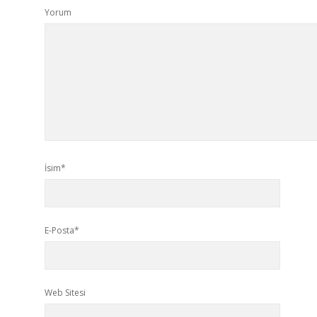
Yorum
İsim*
E-Posta*
Web Sitesi