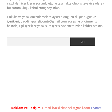
yazdıkları içeriklerin sorumluluğunu taşımakta olup, siteye üye olarak
bu sorumluluğu kabul etmiş sayılırlar.
Hukuka ve yasal düzenlemelere aykırı olduğunu düşündüğünüz
içerikleri,
backlinkpanelicomtr@gmail.com
adresine bildirmeniz
halinde, ilgili içerikler yasal süre içerisinde sitemizden kaldırılacaktır.
Arama
er
Reklam ve İletişim:
E-mail:
backlinkpaneli@gmail.com
Teams: