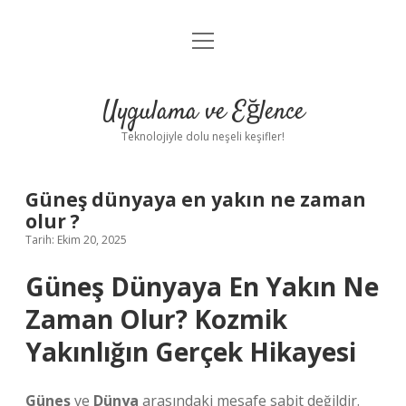
menüyü
Anasayfa
aç
Gizlilik Politikası
Uygulama ve Eğlence
Yasal Uyarı
Teknolojiyle dolu neşeli keşifler!
Hakkımızda
Güneş dünyaya en yakın ne zaman
olur ?
Tarih: Ekim 20, 2025
Güneş Dünyaya En Yakın Ne
Zaman Olur? Kozmik
Yakınlığın Gerçek Hikayesi
Güneş
ve
Dünya
arasındaki mesafe sabit değildir.