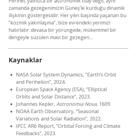
Perihel, yalnızca bir astronomik olay değil, aynı
zamanda gezegenimizin Güneş’le kurduğu dinamik
ilişkinin göstergesidir. Her yılın başında yaşanan bu
“kozmik yakınlaşma”, bize evrendeki yerimizi
hatırlatır: devasa bir yörüngede, mükemmel bir
dengeyle süzülen mavi bir gezegen…
Kaynaklar
NASA Solar System Dynamics, “Earth’s Orbit
and Perihelion”, 2024.
European Space Agency (ESA), “Elliptical
Orbits and Solar Distance”, 2023.
Johannes Kepler,
Astronomia Nova
, 1609.
NOAA Earth Observatory, “Seasonal
Variations and Solar Radiation”, 2022.
IPCC AR6 Report, “Orbital Forcing and Climate
Feedbacks”, 2023.