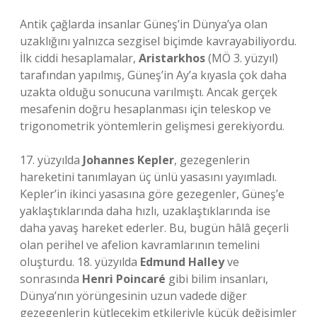
Antik çağlarda insanlar Güneş’in Dünya’ya olan
uzaklığını yalnızca sezgisel biçimde kavrayabiliyordu.
İlk ciddi hesaplamalar,
Aristarkhos
(MÖ 3. yüzyıl)
tarafından yapılmış, Güneş’in Ay’a kıyasla çok daha
uzakta olduğu sonucuna varılmıştı. Ancak gerçek
mesafenin doğru hesaplanması için teleskop ve
trigonometrik yöntemlerin gelişmesi gerekiyordu.
17. yüzyılda
Johannes Kepler
, gezegenlerin
hareketini tanımlayan üç ünlü yasasını yayımladı.
Kepler’in ikinci yasasına göre gezegenler, Güneş’e
yaklaştıklarında daha hızlı, uzaklaştıklarında ise
daha yavaş hareket ederler. Bu, bugün hâlâ geçerli
olan perihel ve afelion kavramlarının temelini
oluşturdu. 18. yüzyılda
Edmund Halley
ve
sonrasında
Henri Poincaré
gibi bilim insanları,
Dünya’nın yörüngesinin uzun vadede diğer
gezegenlerin kütleçekim etkileriyle küçük değişimler