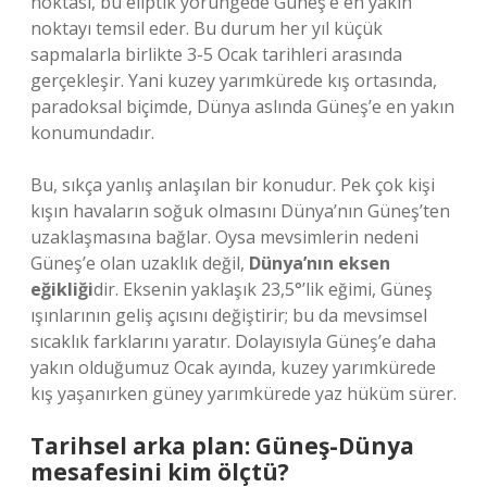
noktası, bu eliptik yörüngede Güneş’e en yakın
noktayı temsil eder. Bu durum her yıl küçük
sapmalarla birlikte
3-5 Ocak
tarihleri arasında
gerçekleşir. Yani kuzey yarımkürede kış ortasında,
paradoksal biçimde, Dünya aslında Güneş’e en yakın
konumundadır.
Bu, sıkça yanlış anlaşılan bir konudur. Pek çok kişi
kışın havaların soğuk olmasını Dünya’nın Güneş’ten
uzaklaşmasına bağlar. Oysa mevsimlerin nedeni
Güneş’e olan uzaklık değil,
Dünya’nın eksen
eğikliği
dir. Eksenin yaklaşık 23,5°’lik eğimi, Güneş
ışınlarının geliş açısını değiştirir; bu da mevsimsel
sıcaklık farklarını yaratır. Dolayısıyla Güneş’e daha
yakın olduğumuz Ocak ayında, kuzey yarımkürede
kış yaşanırken güney yarımkürede yaz hüküm sürer.
Tarihsel arka plan: Güneş-Dünya
mesafesini kim ölçtü?