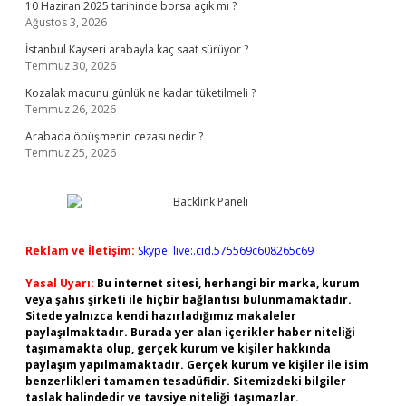
10 Haziran 2025 tarihinde borsa açık mı ?
Ağustos 3, 2026
İstanbul Kayseri arabayla kaç saat sürüyor ?
Temmuz 30, 2026
Kozalak macunu günlük ne kadar tüketilmeli ?
Temmuz 26, 2026
Arabada öpüşmenin cezası nedir ?
Temmuz 25, 2026
Reklam ve İletişim:
Skype: live:.cid.575569c608265c69
Yasal Uyarı:
Bu internet sitesi, herhangi bir marka, kurum
veya şahıs şirketi ile hiçbir bağlantısı bulunmamaktadır.
Sitede yalnızca kendi hazırladığımız makaleler
paylaşılmaktadır. Burada yer alan içerikler haber niteliği
taşımamakta olup, gerçek kurum ve kişiler hakkında
paylaşım yapılmamaktadır. Gerçek kurum ve kişiler ile isim
benzerlikleri tamamen tesadüfidir. Sitemizdeki bilgiler
taslak halindedir ve tavsiye niteliği taşımazlar.