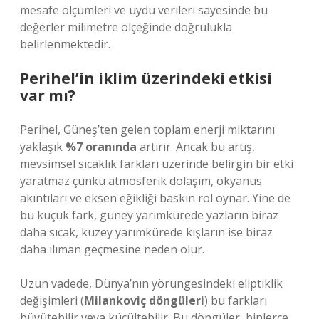
mesafe ölçümleri ve uydu verileri sayesinde bu
değerler milimetre ölçeğinde doğrulukla
belirlenmektedir.
Perihel’in iklim üzerindeki etkisi
var mı?
Perihel, Güneş’ten gelen toplam enerji miktarını
yaklaşık
%7 oranında
artırır. Ancak bu artış,
mevsimsel sıcaklık farkları üzerinde belirgin bir etki
yaratmaz çünkü atmosferik dolaşım, okyanus
akıntıları ve eksen eğikliği baskın rol oynar. Yine de
bu küçük fark,
güney yarımkürede yazların biraz
daha sıcak
, kuzey yarımkürede kışların ise biraz
daha ılıman geçmesine neden olur.
Uzun vadede, Dünya’nın yörüngesindeki eliptiklik
değişimleri (
Milankoviç döngüleri
) bu farkları
büyütebilir veya küçültebilir. Bu döngüler, binlerce