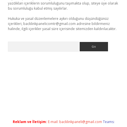
yazdıkları içeriklerin sorumluluğunu taşımakta olup, siteye üye olarak
bu sorumluluğu kabul etmiş sayılırlar.
Hukuka ve yasal düzenlemelere aykırı olduğunu düşündüğünüz
içerikleri,
backlinkpanelicomtr@gmail.com
adresine bildirmeniz
halinde, ilgili içerikler yasal süre içerisinde sitemizden kaldırılacaktır.
Arama
texper
Reklam ve İletişim:
E-mail:
backlinkpaneli@gmail.com
Teams: