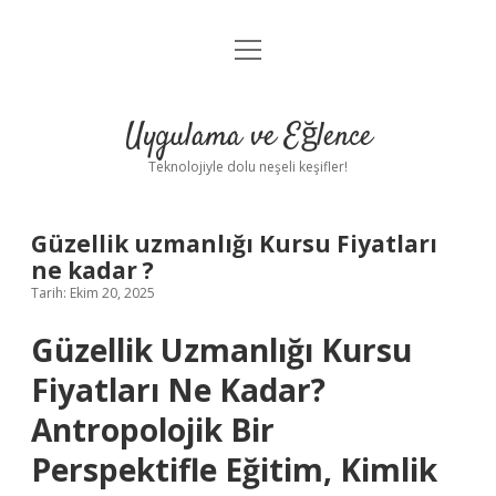
menüyü
Anasayfa
aç
Gizlilik Politikası
Uygulama ve Eğlence
Yasal Uyarı
Teknolojiyle dolu neşeli keşifler!
Hakkımızda
Güzellik uzmanlığı Kursu Fiyatları
ne kadar ?
Tarih: Ekim 20, 2025
Güzellik Uzmanlığı Kursu
Fiyatları Ne Kadar?
Antropolojik Bir
Perspektifle Eğitim, Kimlik