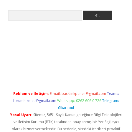
Arama
exper
Reklam ve İletişim:
E-mail:
backlinkpaneli@gmail.com
Teams:
forumhizmeti@gmail.com
Whatsapp: 0262 606 0 726
Telegram:
@karabul
Yasal Uyarı:
Sitemiz, 5651 Sayılı Kanun gereğince Bilgi Teknolojileri
ve İletişim Kurumu (BTK) tarafından onaylanmış bir Yer Sağlayıcı
olarak hizmet vermektedir. Bu nedenle, sitedeki içerikleri proaktif