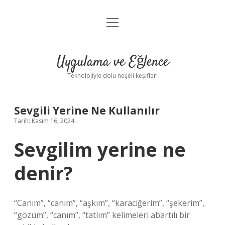
menüyü
Anasayfa
aç
Gizlilik Politikası
Uygulama ve Eğlence
Yasal Uyarı
Teknolojiyle dolu neşeli keşifler!
Hakkımızda
Sevgili Yerine Ne Kullanılır
Tarih: Kasım 16, 2024
Sevgilim yerine ne
denir?
“Canım”, “canım”, “aşkım”, “karaciğerim”, “şekerim”,
“gözüm”, “canım”, “tatlım” kelimeleri abartılı bir