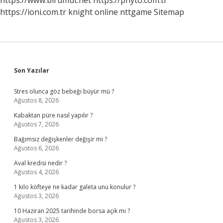
https://www.birumut.net
https://phyto.com.tr
https://ioni.com.tr
knight online
nttgame
Sitemap
Sidebar
Son Yazılar
Stres olunca göz bebeği büyür mü ?
Ağustos 8, 2026
Kabaktan püre nasıl yapılır ?
Ağustos 7, 2026
Bağımsız değişkenler değişir mi ?
Ağustos 6, 2026
Aval kredisi nedir ?
Ağustos 4, 2026
1 kilo köfteye ne kadar galeta unu konulur ?
Ağustos 3, 2026
10 Haziran 2025 tarihinde borsa açık mı ?
Ağustos 3, 2026