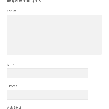
ile işaretlenmişlerdir
Yorum
İsim*
E-Posta*
Web Sitesi